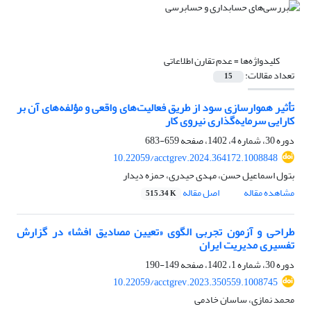
کلیدواژه‌ها =
عدم تقارن اطلاعاتی
تعداد مقالات:
15
تأثیر هموارسازی سود از طریق فعالیت‌های واقعی و مؤلفه‌های آن بر
کارایی سرمایه‌گذاری نیروی کار
دوره 30، شماره 4، 1402، صفحه
659-683
10.22059/acctgrev.2024.364172.1008848
بتول اسماعیل حسن، مهدی حیدری، حمزه دیدار
مشاهده مقاله
اصل مقاله
515.34 K
طراحی و آزمون تجربی الگوی «تعیین مصادیق افشا» در گزارش
تفسیری مدیریت ایران
دوره 30، شماره 1، 1402، صفحه
149-190
10.22059/acctgrev.2023.350559.1008745
محمد نمازی، ساسان خادمی