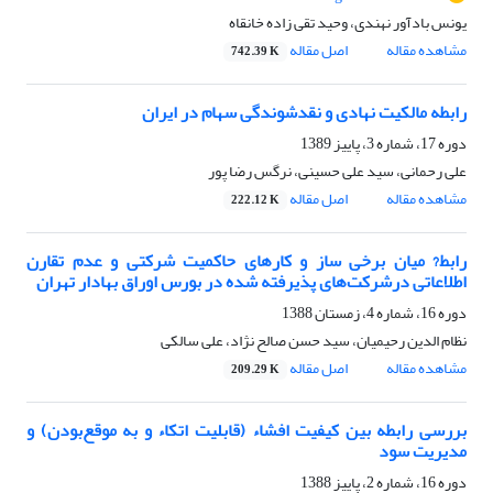
یونس بادآور نهندی، وحید تقی زاده خانقاه
مشاهده مقاله
اصل مقاله
742.39 K
رابطه مالکیت نهادی و نقدشوندگی سهام در ایران
دوره 17، شماره 3، پاییز 1389
علی رحمانی، سید علی حسینی، نرگس رضا پور
مشاهده مقاله
اصل مقاله
222.12 K
رابط? میان برخی ساز و کارهای حاکمیت شرکتی و عدم تقارن
اطلاعاتی درشرکت‌های پذیرفته شده در بورس اوراق بهادار تهران
دوره 16، شماره 4، زمستان 1388
نظام الدین رحیمیان، سید حسن صالح نژاد، علی سالکی
مشاهده مقاله
اصل مقاله
209.29 K
بررسی رابطه بین کیفیت افشاء (قابلیت اتکاء و به‌ ‌موقع‌بودن) و
مدیریت سود
دوره 16، شماره 2، پاییز 1388