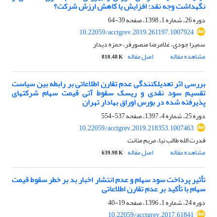
نگهداشت وجه نقد: افزایش یا کاهش ارزش شرکت؟
دوره 26، شماره 1، 1398، صفحه
39-64
10.22059/acctgrev.2019.261197.1007924
سمیرا جودی، غلامرضا منصورفر، حمزه دیدار
مشاهده مقاله
اصل مقاله
810.48 K
بررسی اثر تعدیل‎کنندگی عدم تقارن اطلاعاتی بر رابطه بین سیاست
تقسیم سود نقدی و ریسک سقوط آتی قیمت سهام شرکت‎های
پذیرفته شده در بورس اوراق بهادار تهران
دوره 25، شماره 4، 1397، صفحه
537-554
10.22059/acctgrev.2019.218353.1007463
قدرت الله طالب نیا، مریم متانت
مشاهده مقاله
اصل مقاله
639.98 K
تأثیر پرداخت سود سهام و عدم انتشار اخبار بد بر خطر سقوط قیمت
سهام با تأکید بر عدم تقارن اطلاعاتی
دوره 24، شماره 1، 1396، صفحه
19-40
10.22059/acctgrev.2017.61841