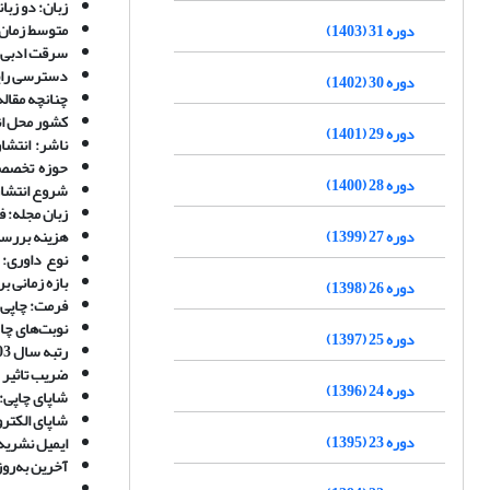
زبان:
دو زبا
متوسط زمان 
دوره 31 (1403)
سرقت ادبی
دسترسی رایگ
دوره 30 (1402)
چنانچه مقاله
کشور محل ان
دوره 29 (1401)
ناشر
:
انتشار
حوزه
تخصص
دوره 28 (1400)
شروع انتشار
زبان مجله
:
ف
دوره 27 (1399)
هزینه بررسی
نوع
داوری
:
بازه زمانی ب
دوره 26 (1398)
فرمت
:
چاپی 
نوبت‌های چا
دوره 25 (1397)
رتبه سال 1403در وزارت علوم
ضریب تاثیر
ISC
دوره 24 (1396)
شاپای چاپی: 8020-2645
شاپای الکترونیکی: 
دوره 23 (1395)
ایمیل نشریه: mail
آخرین به‌روز‌رسا