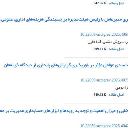
اصل مقاله
642.66 K
اری مدیرعامل با رئیس هیئت‌‌مدیره بر چسبندگی هزینه‌‌های اداری، عمومی
10.22059/acctgrev.2026.406
لر، سروش دشتی، آتنا خازن
اصل مقاله
599.41 K
‌‌بندی عوامل مؤثر بر باورپذیری گزارش‌‌های پایداری از دیدگاه ذی‏‌نفعان
10.22059/acctgrev.2026.407
را جودی
اصل مقاله
549.62 K
ضایی و میزان اهمیت و توجه به رویه‌ها و ابزارهای حسابداری مدیریت بر 
10.22059/acctgrev.2026.404