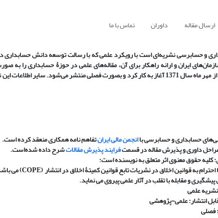
ارسال مقاله
داوران
تماس با ما
اری و حسابرسی
نشریه‌ای است با رویکرد علمی که با رسالت توسعه دانش حسابداری د
مان‌های ایران و ارانه راهکار برای آن، مقاله‌های علمی در حوزۀ حسابداری را به صو
می‌کند. این نشریه از مهر ماه سال 1371 آغاز به کار کرد و بصورت فصلی منتشر می‌شود. سایر اطلا
‌های حسابداری و حسابرسی
با
انجمن مالی ایران
تفاهم نامه همکاری منعقد کرده است.
مراحل داوری و پذیرش مقاله در قسمت
فرایند
پذیرش مقالات
شرح داده شده‌است.
:
کلیه حقوق معنوی اثر متعلق به نویسنده است؛
 احترام به قوانین اخلاق در نشریات تابع قوانین کمیتۀ اخلاق در انتشار
(
COPE
)
می باشد 
 پیشگیری و مقابله با تقلب در آثار علمی پیروی می نماید.
نشریه علمی
قابل انتشار: علمی-پژوهشی
فصلی