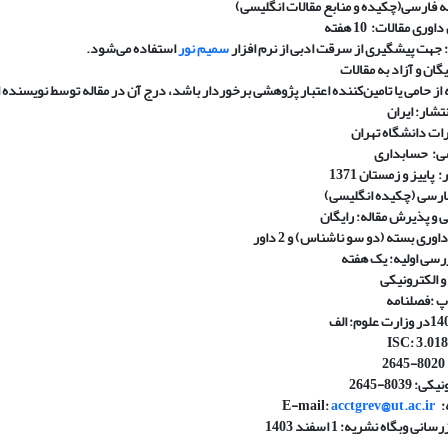
نه فارسی(چکیده و منابع مقالات انگلیسی)
داوری مقالات:
10 هفته
:
جهت پیشگیری از سرقت ادبی از نرم افزار
سمیم نور
استفاده می‌شود.
ان و آزاد به مقالات
 از حامی یا تامین‌کننده اعتبار پژوهشی برخوردار باشد، درج آن در مقاله توسط نویسنده ا
تشار
:
ایران
ات دانشگاه تهران
ی
:
حسابداری
:
پاییز و زمستان 1371
ارسی (چکیده انگلیسی)
 و پذیرش مقاله
:
رایگان
داوری بسته (دو سو ناشناس) و 2 داور
ررسی اولیه
:
یک هفته
و الکترونیکی
پ
:
فصلنامه
: الف
:
3.018
8039-2645
E-:
acctgrev@ut.ac.ir
نی وبگاه نشریه: 1 اسفند 1403