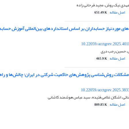
 مهدی نیک روش، مجید فرحانی زاده
اصل مقاله
651.49 K
‌های موردنیاز حسابداران بر اساس استانداردهای بین‌‌المللی آموزش حسابد
10.22059/acctgrev.2025.401
ی، حسین رجب دری
اصل مقاله
465.9 K
 مشکلات روش‌‌شناسی پژوهش‌‌های حاکمیت شرکتی در ایران: چالش‌‌ها و ‌راه‏‌
10.22059/acctgrev.2025.383
ئی، اشکان غلامی فتیده، سید عباس هوشمند کاشانی
اصل مقاله
809.85 K