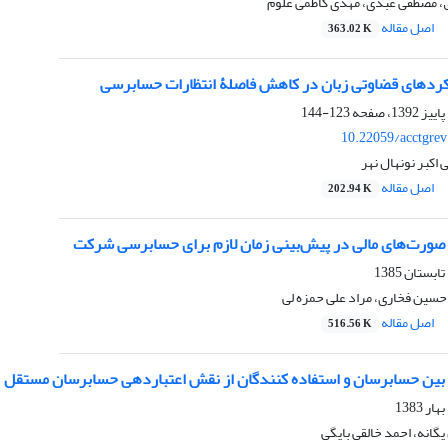
ق، مصطفی عبدی، مهدی کاظمی علوم
اصل مقاله
363.02 K
یکردهای قضاوتی زبان در کاهش فاصلۀ انتظارات حسابرسی
123-144
10.22059/acctgre
اکبر نونهال نهر
اصل مقاله
202.94 K
صورت‌های مالی در پیش‌بینی زمان لازم برای حسابرسی شرکت
حسین فخاری، مراد علی حمزه لی
اصل مقاله
516.56 K
ی بین حسابرسان و استفاده کنندگان از نقش اعتباردهی حسابرسان مستقل
انه، احمد خالقی بایگی