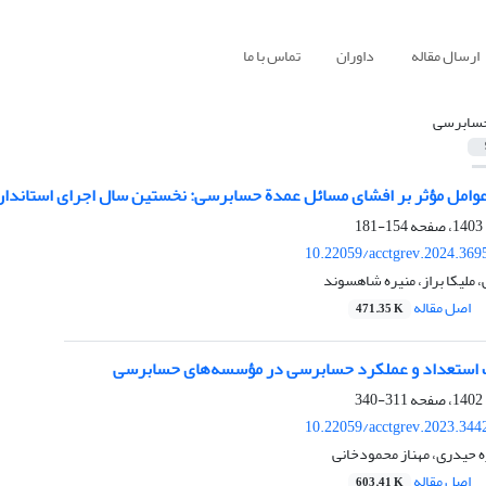
ارسال مقاله
داوران
تماس با ما
سابرسی
ل مؤثر بر افشای مسائل عمدة حسابرسی: نخستین سال اجرای استاندارد 701 حسابرسی در ایر
154-181
10.22059/acctgrev.2024.369
ملیکا براز، منیره شاهسوند
اصل مقاله
471.35 K
استعداد و عملکرد حسابرسی در مؤسسه‌های حسابرسی
311-340
10.22059/acctgrev.2023.344
ه حیدری، مهناز محمودخانی
اصل مقاله
603.41 K