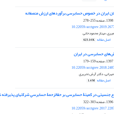
ان ایران در خصوص حسابرسی برآوردهای ارزش منصفانه
255-278
10.22059/acctgrev.2019.267
میری، مهناز محمودخانی
اصل مقاله
623.14 K
‌های حسابرسی در ایران
159-179
10.22059/acctgrev.2018.248
 مهرانی، دکتر آرش تحریری
اصل مقاله
1.4 M
حسابرسی بر حق‎الزحمۀ حسابرسیِ شرکت‎های پذیرفته شده در بورس اوراق بهادار تهران
303-322
10.22059/acctgrev.2017.228