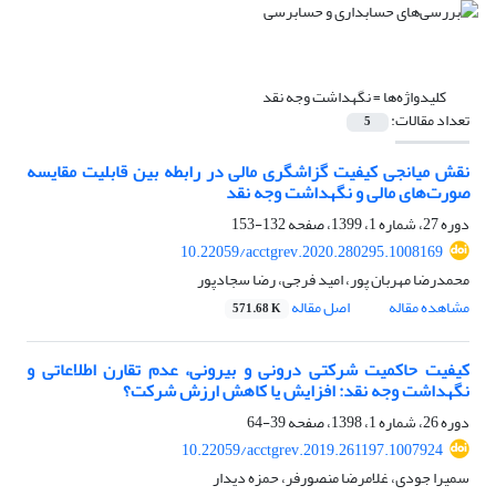
کلیدواژه‌ها =
نگهداشت وجه نقد
تعداد مقالات:
5
نقش میانجی کیفیت گزاشگری مالی در رابطه بین قابلیت مقایسه
صورت‌های مالی و نگهداشت وجه نقد
دوره 27، شماره 1، 1399، صفحه
132-153
10.22059/acctgrev.2020.280295.1008169
محمدرضا مهربان پور، امید فرجی، رضا سجادپور
مشاهده مقاله
اصل مقاله
571.68 K
کیفیت حاکمیت شرکتی درونی و بیرونی، عدم تقارن اطلاعاتی و
نگهداشت وجه نقد: افزایش یا کاهش ارزش شرکت؟
دوره 26، شماره 1، 1398، صفحه
39-64
10.22059/acctgrev.2019.261197.1007924
سمیرا جودی، غلامرضا منصورفر، حمزه دیدار