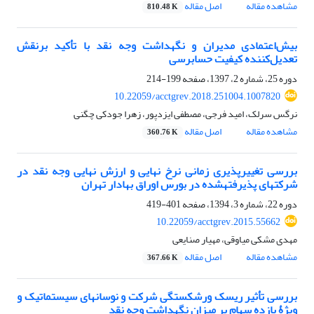
مشاهده مقاله
اصل مقاله
810.48 K
بیش‌اعتمادی مدیران و نگهداشت وجه نقد با تأکید برنقش
تعدیل‌کننده کیفیت حسابرسی
دوره 25، شماره 2، 1397، صفحه
199-214
10.22059/acctgrev.2018.251004.1007820
نرگس سرلک، امید فرجی، مصطفی ایزدپور، زهرا جودکی چگنی
مشاهده مقاله
اصل مقاله
360.76 K
بررسی تغییرپذیری زمانی نرخ نهایی و ارزش نهایی وجه نقد در
شرکت‎های پذیرفته‎شده در بورس اوراق بهادار تهران
دوره 22، شماره 3، 1394، صفحه
401-419
10.22059/acctgrev.2015.55662
مهدی مشکی میاوقی، مهیار صنایعی
مشاهده مقاله
اصل مقاله
367.66 K
بررسی تأثیر ریسک ورشکستگی شرکت و نوسان‎های سیستماتیک و
ویژۀ بازده‌ سهام بر میزان نگهداشت وجه ‌نقد