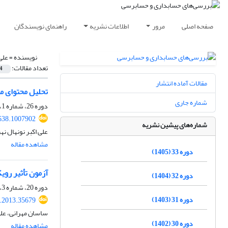
صفحه اصلی
مرور
اطلاعات نشریه
راهنمای نویسندگان
نویسنده =
علی
تعداد مقالات:
4
مقالات آماده انتشار
تحلیل محتوای مقالات فصلنامه بررسی‎های ح
شماره جاری
دوره 26، شماره 1، 1398، صفحه
638.1007902
شماره‌های پیشین نشریه
علی اکبر نونهال ن
مشاهده مقاله
دوره 33 (1405)
آزمون تأثیر رو
دوره 32 (1404)
دوره 20، شماره 3، پاییز 1392، صفحه
دوره 31 (1403)
v.2013.35679
ساسان مهرانی، علی 
دوره 30 (1402)
مشاهده مقاله