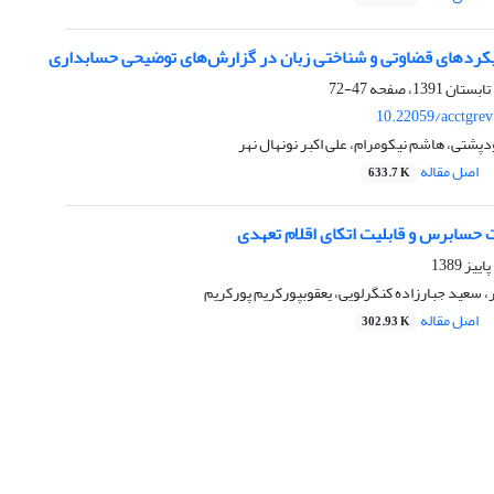
رویکردهای قضاوتی و شناختی زبان در گزارش‌های توضیحی حسابداری
47-72
10.22059/acctgre
پشتی، هاشم نیکومرام، علی اکبر نونهال نهر
اصل مقاله
633.7 K
 حسابرس و قابلیت اتکای اقلام تعهدی
د جبارزاده کنگرلویی، یعقوب‎پورکریم پورکریم
اصل مقاله
302.93 K