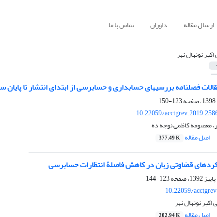
ارسال مقاله
داوران
تماس با ما
 اکبر نونهال نهر
سابداری و حسابرسی از ابتدای انتشار تا پایان سال 1396
123-150
10.22059/acctgrev.2019.258
هر، معصومه کاظمی نوجه ده
اصل مقاله
377.49 K
یکردهای قضاوتی زبان در کاهش فاصلۀ انتظارات حسابرسی
123-144
10.22059/acctgre
اکبر نونهال نهر
اصل مقاله
202.94 K