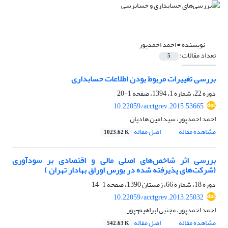
نویسنده =
احمد احمدپور
تعداد مقالات:
5
بررسی تغییرات مربوط بودن اطلاعات حسابداری
دوره 22، شماره 1، 1394، صفحه
1-20
10.22059/acctgrev.2015.53665
احمد احمدپور، سید امین هادیان
مشاهده مقاله
اصل مقاله
1023.62 K
بررسی اثر شاخص‌های اصلی مالی و اقتصادی بر سودآوری
(شرکت‌های پذیرفته شده در بورس اوراق بهادار تهران )
دوره 18، شماره 66، زمستان 1390، صفحه
1-14
10.22059/acctgrev.2013.25032
احمد احمدپور، مجتبی ابراهیم¬پور
مشاهده مقاله
اصل مقاله
542.63 K