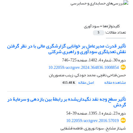
کلیدواژه‌ها =
سودآوری
تعداد مقالات:
5
تأثیر قدرت مدیرعامل بر خوانایی گزارشگری مالی با در نظر گرفتن
نقش تعدیلگری سودآوری و راهبری شرکتی
دوره 30، شماره 4، 1402، صفحه
725-746
10.22059/acctgrev.2024.364836.1008854
حسن فتاحی نافچی، محمد جودکی، زینب منصوریان
مشاهده مقاله
اصل مقاله
415.48 K
تأثیر سطح وجه نقد نگهداری‎شده بر رابطۀ بین بازدهی و سرمایۀ در
گردش
دوره 23، شماره 1، 1395، صفحه
39-54
10.22059/acctgrev.2016.57019
شهناز مشایخ، سونا نوروزی، فاطمه قشقایی