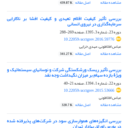
مشاهده مقاله
اصل مقاله
439.87 K
بررسی تأثیر کیفیت اقلام تعهدی و کیفیت افشا بر ناکارایی
سرمایه‌گذاری در نیروی انسانی
دوره 23، شماره 3، 1395، صفحه
269-288
10.22059/acctgrev.2016.59776
عباس افلاطونی، مهدی خزایی
مشاهده مقاله
اصل مقاله
341.27 K
بررسی تأثیر ریسک ورشکستگی شرکت و نوسان‎های سیستماتیک و
ویژۀ بازده‌ سهام بر میزان نگهداشت وجه ‌نقد
دوره 22، شماره 1، 1394، صفحه
21-40
10.22059/acctgrev.2015.53666
عباس افلاطونی
مشاهده مقاله
اصل مقاله
328.7 K
بررسی انگیزه‌های هموارسازی سود در شرکت‌های پذیرفته شده
در بورس اوراق بهادار تهران