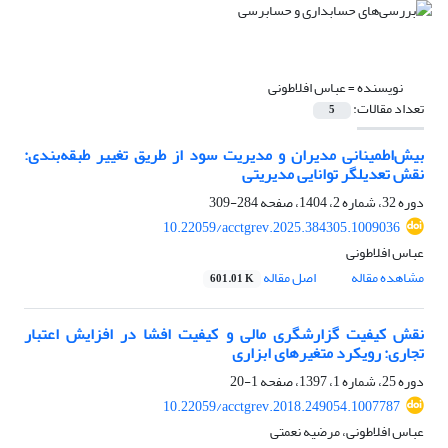
نویسنده =
عباس افلاطونی
تعداد مقالات:
5
بیش‌اطمینانی مدیران و مدیریت سود از طریق تغییر طبقه‌بندی:
نقش تعدیلگر توانایی مدیریتی
دوره 32، شماره 2، 1404، صفحه
284-309
10.22059/acctgrev.2025.384305.1009036
عباس افلاطونی
مشاهده مقاله
اصل مقاله
601.01 K
نقش کیفیت گزارشگری مالی و کیفیت افشا در افزایش اعتبار
تجاری: رویکرد متغیر‌های ابزاری
دوره 25، شماره 1، 1397، صفحه
1-20
10.22059/acctgrev.2018.249054.1007787
عباس افلاطونی، مرضیه نعمتی