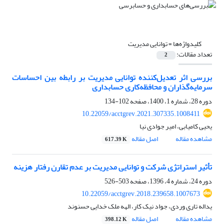
کلیدواژه‌ها =
توانایی مدیریت
تعداد مقالات:
2
بررسی اثر تعدیل‌کننده توانایی مدیریت بر رابطه بین احساسات
سرمایه‌گذاران و محافظه‌کاری حسابداری
دوره 28، شماره 1، 1400، صفحه
102-134
10.22059/acctgrev.2021.307335.1008411
یحیی کامیابی، امیر جوادی نیا
مشاهده مقاله
اصل مقاله
617.39 K
تأثیر استراتژی شرکت و توانایی مدیریت بر عدم تقارن رفتار هزینه
دوره 24، شماره 4، 1396، صفحه
503-526
10.22059/acctgrev.2018.239658.1007673
یداله تاری وردی، جواد نیک کار، الهه ملک خدایی حسنوند
مشاهده مقاله
اصل مقاله
398.12 K