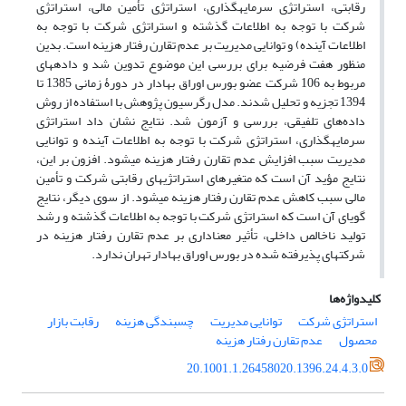
رقابتی، استراتژی سرمایه‎گذاری، استراتژی تأمین مالی، استراتژی
شرکت با توجه به اطلاعات گذشته و استراتژی شرکت با توجه به
اطلاعات آینده) و توانایی مدیریت بر عدم تقارن رفتار هزینه است. بدین
منظور هفت فرضیه برای بررسی این موضوع تدوین شد و داده­های
مربوط به 106 شرکت عضو بورس اوراق بهادار در دورۀ زمانی 1385 تا
1394 تجزیه و تحلیل شدند. مدل رگرسیون پژوهش با استفاده از روش
داده‌های تلفیقی، بررسی و آزمون شد. نتایج نشان داد استراتژی
سرمایه­گذاری، استراتژی شرکت با توجه به اطلاعات آینده و توانایی
مدیریت سبب افزایش عدم تقارن رفتار هزینه می­شود. افزون بر این،
نتایج مؤید آن است که متغیرهای استراتژی‎های رقابتی شرکت و تأمین
مالی سبب کاهش عدم تقارن رفتار هزینه می‎شود. از سوی دیگر، نتایج
گویای آن است که استراتژی شرکت با توجه به اطلاعات گذشته و رشد
تولید ناخالص داخلی، تأثیر معناداری بر عدم تقارن رفتار هزینه در
شرکت­های پذیرفته شده در بورس اوراق بهادار تهران ندارد.
کلیدواژه‌ها
استراتژی شرکت
توانایی مدیریت
چسبندگی هزینه
رقابت بازار
محصول
عدم تقارن رفتار هزینه
20.1001.1.26458020.1396.24.4.3.0