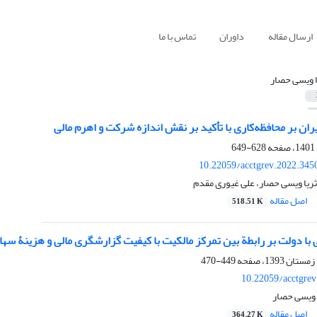
ارسال مقاله
داوران
تماس با ما
ا ویسی حصار
یران بر محافظه‌کاری با تأکید بر نقش اندازه شرکت و اهرم مالی
628-649
10.22059/acctgrev.2022.345
ریا ویسی حصار، علی غیوری مقدم
اصل مقاله
518.51 K
 با دولت بر رابطة بین تمرکز مالکیت با کیفیت گزارشگری مالی و هزینۀ سها
449-470
10.22059/acctgre
 ویسی حصار
اصل مقاله
364.27 K