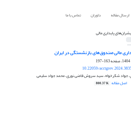
ارسال مقاله
داوران
تماس با ما
یشران‌های پایداری مالی
یداری مالی صندوق‌های بازنشستگی در ایران
163-197
10.22059/acctgrev.2024.383
ی، جواد شکرخواه، سید سروش قاضی نوری، محمد جواد سلیمی
اصل مقاله
800.37 K