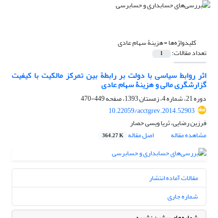
کلیدواژه‌ها =
هزینۀ سهام عادی
تعداد مقالات:
1
اثر روابط سیاسی با دولت بر رابطة بین تمرکز مالکیت با کیفیت
گزارشگری مالی و هزینۀ سهام عادی
دوره 21، شماره 4، زمستان 1393، صفحه
449-470
10.22059/acctgrev.2014.52903
فرزین رضایی، ثریا ویسی حصار
مشاهده مقاله
اصل مقاله
364.27 K
مقالات آماده انتشار
شماره جاری
شماره‌های پیشین نشریه