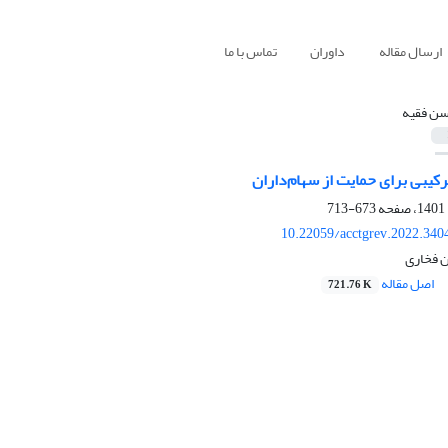
ارسال مقاله
داوران
تماس با ما
ن فقیه
یبی برای حمایت از سهام‌داران
673-713
10.22059/acctgrev.2022.340
 فخاری
اصل مقاله
721.76 K