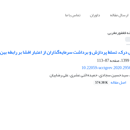
ارسال مقاله
داوران
تماس با ما
نه فغفورمغربی
ی درک، تسلط پردازش و برداشت سرمایه‌گذاران از اعتبار افشا بر رابطه بی
87-113
10.22059/acctgrev.2020.295
، سیدحسین سجادی، حمیده اثنی عشری، علی رضاییان
اصل مقاله
574.38 K