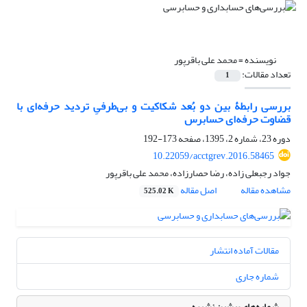
نویسنده =
محمد علی باقرپور
تعداد مقالات:
1
بررسی رابطۀ بین دو بُعد شکاکیت و بی‌طرفیِ تردید حرفه‌ای با
قضاوت حرفه‌ای حسابرس
دوره 23، شماره 2، 1395، صفحه
173-192
10.22059/acctgrev.2016.58465
جواد رجبعلی زاده، رضا حصارزاده، محمد علی باقرپور
مشاهده مقاله
اصل مقاله
525.02 K
مقالات آماده انتشار
شماره جاری
شماره‌های پیشین نشریه