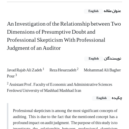
عنوان مقاله
English
An Investigation of the Relationship between Two
Dimensions of Presumptive Doubt and
Professional Skepticism With Professional
Judgment of an Auditor
نویسندگان
English
1
2
Javad Rajab Ali Zadeh
Reza Hesarzadeh
Mohammad Ali Bagher
3
Pour
2
Assistant Prof., Faculty of Economic and Administrative Sciences,
Ferdowsi University of Mashhad, Mashhad, Iran
چکیده
English
Professional skepticism is among the most significant concepts of
auditing. This is due to the fact that the mentioned concept has a
profound impact on audit judgment. The purpose of this study is to
investigate the relationship between professional skepticism