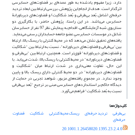
دارد، زیرا مفهوم یادشده به طور عمده‌ای بر قضاوت‌های حسابرسی
اثرگذار است. هدف از انجام این پژوهش، بررسی ارتباط بین ابعاد تردید
حرفه‌ای (شامل بُعد بی‌طرفی و بُعد شکاکیت) و قضاوت‌های دیرباورانۀ
حسابرس می‌باشد. در این راستا، پژوهش حاضر، با بکارگیری دو
سناریوی شبه آزمایشگاهی، اقدام به پیمایش نظر 97 نفر از حسابرسان
شاغل در موسسات حسابرسیِ عضو جامعه حسابداران رسمی می‌نماید.
یافته‌های تحقیق نشان می‌دهد که در محیط کنترلی با ریسک بالا، ارتباط
بین"بی‌طرفی و قضاوت‌های دیرباورانه"، نسبت به ارتباط بین "شکاکیت
و قضاوت‌های دیرباورانه" قوی‌تر است. همچنین، ارتباط بین "بی‌طرفی و
قضاوت‌های دیرباورانه" در محیط کنترلی با ریسک بالا، شدت می‌یابد. با
این حال، تفاوت معنی‌داری در شدت ارتباط میان "شکاکیت و
قضاوت‌های دیرباورانه" در دو محیط کنترلی دارای ریسک بالا و پایین
وجود ندارد. در مجموع یافته‌های مزبور، شواهد تجربی در حمایت از
دیدگاه حاکم بر استانداردهای حسابرسی مبنی بر ترجیح "بُعد بی‌طرفی
نسبت به بُعد شکاکیت" فراهم می‌آورد.
کلیدواژه‌ها
بی‌طرفی
تردید حرفه‌ای
ریسک محیط کنترلی
شکاکیت
قضاوت
حرفه‌ای
20.1001.1.26458020.1395.23.2.4.0