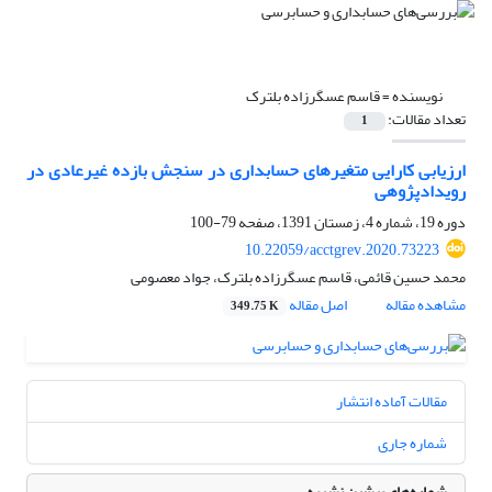
نویسنده =
قاسم عسگرزاده بلترک
تعداد مقالات:
1
ارزیابی کارایی متغیرهای حسابداری در سنجش بازده غیرعادی در
رویدادپژوهی
دوره 19، شماره 4، زمستان 1391، صفحه
79-100
10.22059/acctgrev.2020.73223
محمد حسین قائمی، قاسم عسگرزاده بلترک، جواد معصومی
مشاهده مقاله
اصل مقاله
349.75 K
مقالات آماده انتشار
شماره جاری
شماره‌های پیشین نشریه