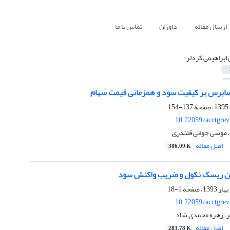
ارسال مقاله
داوران
تماس با ما
 ابراهیمی کردلر
ابرس بر کیفیت سود و همزمانی قیمت سهام
137-154
10.22059/acctgre
، موسی جوانی قلندری
اصل مقاله
386.09 K
ین ریسک نکول و ضریب واکنش سود
1-18
10.22059/acctgre
لر، زهره محمدی شاد
اصل مقاله
283.78 K