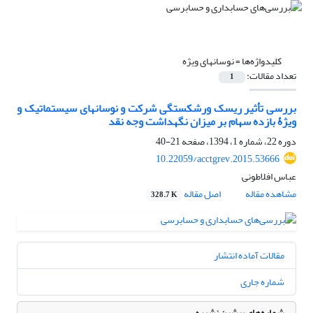
کلیدواژه‌ها =
نوسان‎های ویژه
تعداد مقالات:
1
بررسی تأثیر ریسک ورشکستگی شرکت و نوسان‎های سیستماتیک و
ویژۀ بازده‌ سهام بر میزان نگهداشت وجه ‌نقد
دوره 22، شماره 1، 1394، صفحه
21-40
10.22059/acctgrev.2015.53666
عباس افلاطونی
مشاهده مقاله
اصل مقاله
328.7 K
مقالات آماده انتشار
شماره جاری
شماره‌های پیشین نشریه