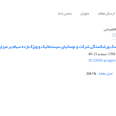
ارسال مقاله
داوران
تماس با ما
ا‌اطمینانی
نوسان‎های سیستماتیک و ویژۀ بازده‌ سهام بر میزان نگهداشت وجه ‌نقد
21-40
10.22059/acctgre
اصل مقاله
328.7 K