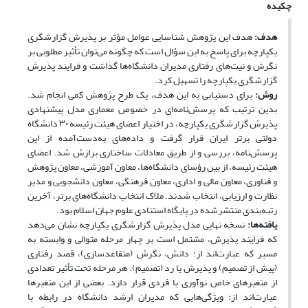
چکیده
هدف:
هدف این پژوهش شناسایی عوامل مؤثر بر پذیرش گزارشگری
یکپارچه برای پاسخ به این سؤال است که چگونه می‌توان تأثیر مطلوبی بر
نگرش و نیت‌های رفتاری مدیران دانشگاه‌ها گذاشت و فرایند پذیرش
گزارشگری یکپارچه را تسهیل کرد.
روش:
برای دستیابی به این هدف، یک طرح پژوهش کمی انجام شد.
بدین ترتیب که پرسش‌نامه‌ای در خصوص معماری مدل پیشنهادی
پذیرش گزارشگری یکپارچه، در اختیار اعضای هیئت رئیسه ۳۰ دانشگاه
دولتی برتر ایران قرار گرفت و داده‌های به‌دست‌آمده از این
پرسش‌نامه، بررسی و از طریق معادلات ساختاری برازش شد. اعضای
هیئت رئیسه، از بین رؤسای دانشگاه‌ها، معاون آموزشی، معاون پژوهش
و فناوری، معاون مالی و اداری، معاون فرهنگی، معاون دانشجویی و مدیر
نظارت و ارزیابی، انتخاب شدند. ملاک انتخاب دانشگاه‌های برتر، آخرین
رتبه‌بندی منتشرشده در پایگاه استنادی علوم جهان اسلام بود.
یافته‌ها:
نسخه نهایی مدل پذیرش گزارشگری یکپارچه نشان می‌دهد
که فرایند پذیرش، مشتمل است بر چهار مرحله متوالی و وابسته به
مسیر که عبارت‌اند از: دانش، نگرش (متقاعدسازی)، قصد رفتاری
(پیش از تصمیم) و پذیرش یا رد (تصمیم). هر مرحله تحت تأثیر تعدادی
از متغیرهای خاص نوآوری یا فردی قرار دارد. بعضی از این متغیرها
عبارت‌اند از: ویژگی‌هایی که مدیران ارشد دانشگاه در رابطه با