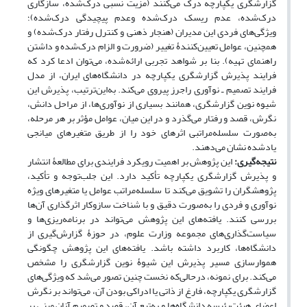
گزارشگری یکپارچه درک می‌کنند (مزیت نسبی درک‌شده، سازگاری
درک‌شده، عدم ریسک درک‌شده وعدم پیچیدگی درک‌شده)؛
ویژگی‌های فردی این مدیران (هنجار ذهنی و کنترل رفتار درک‌شده) و
همچنین، عوامل تعیین‌کنندۀ تغییر (ضرورت و الزام درک‌شده و داشتن
راهنمای تهیه). بنا بر شواهد تجربی ارائه‌شده، می‌توان ادعا کرد که
فرایند پذیرش گزارشگری یکپارچه در دانشگاه‌های ایران، از مدل
فرایند تصمیم ـ نوآوری راجرز پیروی می‌کند. به‌این‌ترتیب، پذیرش این
شیوه نوین گزارشگری، همانند بسیاری از نوآوری‌ها، از مراحل دانش،
نگرش، قصد و رفتار می‌گذرد و در این میان، عوامل مؤثر بر هر مرحله،
به‌صورت سلسله‌مراتبی اثرهای خود را از طریق متغیرهای میانجی
یادشده نشان می‌دهند.
نتیجه‌گیری:
این پژوهش بر اهمیت رویکرد فرایندی برای مطالعۀ انتشار
و پذیرش گزارشگری یکپارچه تأکید دارد. این جلب‌توجه و تأکید،
پژوهشگران را تشویق می‌کند تا سلسله‌مراتب عوامل یا متغیرهای ویژه
نوآوری و فردی را به‌صورت دقیق و با شناخت سازوکار اثرگذاری آن‌ها
بررسی کنند. یافته‌های این پژوهش می‌تواند در برنامه‌ریزی‌ها و
سیاست‌گذاری‌های مجموعه وزارت علوم، در حوزۀ گزارش‌گیری از
دانشگاه‌ها، کاربرد داشته باشد. یافته‌های این پژوهش چگونگی
هموارسازی مسیر پذیرش این شیوۀ نوین گزارشگری را مشخص
می‌کند. برای نمونه، درحالی‌که نخست چنین تصور می‌شد که ویژگی‌های
گزارشگری یکپارچه، فارغ از ذاتی یا ادراکی بودن آن، می‌تواند بر نگرش
اعضای هیئت‌رئیسه دانشگاه‌ها و به‌تبع آن، قصد و تصمیم آنان مبنی بر