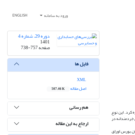
ورود به سامانه
ENGLISH
دوره 29، شماره 4
1401
صفحه
738-757
فایل ها
XML
اصل مقاله
507.46 K
هم رسانی
ه کرد. این نوع
خِردمندانه در
ارجاع به این مقاله
ان بورس اوراق