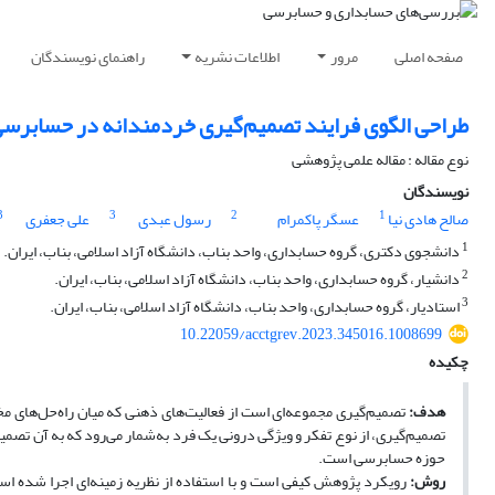
صفحه اصلی
مرور
اطلاعات نشریه
راهنمای نویسندگان
طراحی الگوی فرایند تصمیم‌گیری خردمندانه در حسابرسی با
نوع مقاله : مقاله علمی پژوهشی
نویسندگان
3
3
2
1
صالح هادی نیا
عسگر پاکمرام
رسول عبدی
علی جعفری
1
دانشجوی دکتری، گروه حسابداری، واحد بناب، دانشگاه آزاد اسلامی، بناب، ایران.
2
دانشیار، گروه حسابداری، واحد بناب، دانشگاه آزاد اسلامی، بناب، ایران.
3
استادیار، گروه حسابداری، واحد بناب، دانشگاه آزاد اسلامی، بناب، ایران.
10.22059/acctgrev.2023.345016.1008699
چکیده
هدف:
تصمیم‌گیری مجموعه‌ای است از فعالیت‌های ذهنی که میان راه‌حل‌های مختل
تصمیم‌گیری، از نوع تفکر و ویژگی درونی یک فرد به‌شمار می‌رود که به آن تصم
حوزه حسابرسی است.
روش:
رویکرد پژوهش کیفی است و با استفاده از نظریه زمینه‌ای اجرا شده ا