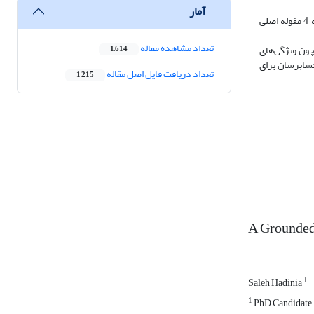
آمار
یافته‌های پژوهش، به ارائه الگوی مفهومی، مبتنی بر پارادایم استراوس و کوربین منجر شد که از تحلیل داده‌های متنی و استخراج 25 کد باز و انتزاع آن‌ها به 4 مقوله اصلی
تعداد مشاهده مقاله
ون ویژگی‌های
1,614
سابرسان برای
تعداد دریافت فایل اصل مقاله
1,215
A Grounded
1
Saleh Hadinia
1
PhD Candidate, 