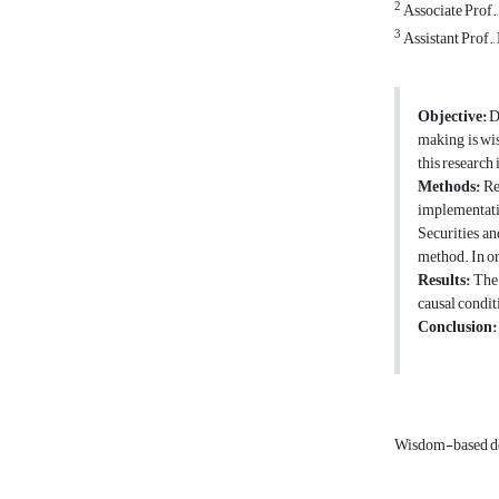
2
Associate Prof.
3
Assistant Prof.
Objective:
De
making is wis
this research
Methods:
Res
implementatio
Securities an
method. In or
Results:
The 
causal condit
Conclusion:
Wisdom-based d