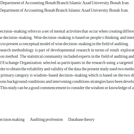
, Department of Accounting, Bonab Branch, Islamic Azad University, Bonab, Iran.
, Department of Accounting, Bonab Branch, Islamic Azad University, Bonab, Iran.
cision-making refers to a set of mental activities that occur when creating diffe
e decision-making. Wise decision-making is based on people's thinking, and intern
 is to present a conceptual model of wise decision-making in the field of auditing.
earch methodology is part of developmental research in terms of result, explorat
n method. The statistical community included experts in the field of auditing and
d Exchange Organization, selected as participants in the research using a target
der to obtain the reliability and validity of the data, the present study used two me
primary category is wisdom-based decision-making, which is based on the two dim
ions, background conditions, and intervening conditions, strategies have been develo
This study can be a good commencement to consider the wisdom or knowledge of aud
ecision making
Auditing profession
Database theory