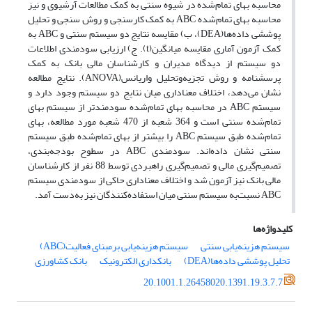
محاسبه بهای تمام‌شده در شیوه سنتی به کمک مطالعات آرشیوی و نیز
محاسبه بهای تمام‌شده ABC به کمک کارسنجی و روش سنجی و تحلیل
پوششی داده‌ها(DEA)، ب) مقایسه نتایج دو سیستم سنتی و ABC به
کمک آزمون آماری مقایسه میانگین(t). ج) ارزیابی سودمندی اطلاعات
دو سیستم از دیدگاه مدیران و کارشناسان مالی بانک به کمک
پرسشنامه و روش تجزیه‌وتحلیل واریانس(ANOVA). نتایج مطالعه
نشان می‌دهد، اختلاف معناداری میان نتایج دو سیستم وجود دارد و
سیستم ABC در محاسبه بهای تمام‌شده سودمندتر از سیستم بهای
تمام‌شده سنتی است و 364 شعبه از 470 شعبه مورد مطالعه، بهای
تمام‌شده طبق سیستم ABC را بیشتر از بهای تمام‌شده طبق سیستم
سنتی نشان داده‌اند. سودمندی ABC در سطوح بودجه‌بندی،
تصمیم‌گیری مالی و تصمیم‌گیری راهبردی توسط 88 نفر از کارشناسان
مالی بانک نیز آزمون شد و اختلاف معناداری حاکی از سودمندی سیستم
ABC نسبت‌به سیستم سنتی میان استفاده‌کنندگان نیز به‌دست آمد.
کلیدواژه‌ها
سیستم هزینه‌یابی برمبنای فعالیت(ABC)
سیستم هزینه‌یابی سنتی
بانک کشاورزی
‌بانکداری الکترونیک
تحلیل پوششی داده‌ها(DEA)
20.1001.1.26458020.1391.19.3.7.7