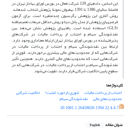
این اساس، داده­های 120 شرکت فعال در بورس اوراق بهادار تهران در
فاصلۀ سال­های 1386 تا 1391 به‎عنوان نمونۀ پژوهش انتخاب شده­اند.
روش آماری این پژوهش رگرسیون چندمتغیره است. برای آزمون
فرضیه­های پژوهش از مدل پانل دیتا و روش حداقل مربعات تعمیم‎یافته
(GLS) استفاده شده است. یافته‎های پژوهش نشان می‌دهد بین
نقدشوندگی سهام و اجتناب از پرداخت مالیات در شرکت‌های
پذیرفته‎شده در بورس اوراق بهادار تهران ارتباط معناداری وجود دارد.
ارتباط بین نقدشوندگی سهام و اجتناب از پرداخت مالیات در
شرکت‌هایی که از محدودیت‌های مالی بیشتری برخوردارند، قوی‌تر از
شرکت‌هایی است که محدودیت‌های مالی کمتری دارند. همچنین تأثیر
نقدشوندگی سهام بر اجتناب از پرداخت مالیات، در شرکت‌هایی که در
سطوح پایین حاکمیت شرکتی قرار دارند، تقویت می‌شود.
کلیدواژه‌ها
اجتناب از پرداخت مالیات
تئوری بازخورد (مثبت)
حاکمیت شرکتی
محدودیت‌های مالی
نقدشوندگی سهام
20.1001.1.26458020.1394.22.4.4.7
عنوان مقاله
English