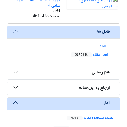
پیاپی 4
1394
صفحه
461-478
فایل ها
XML
اصل مقاله
327.59 K
هم رسانی
ارجاع به این مقاله
آمار
تعداد مشاهده مقاله
4,750