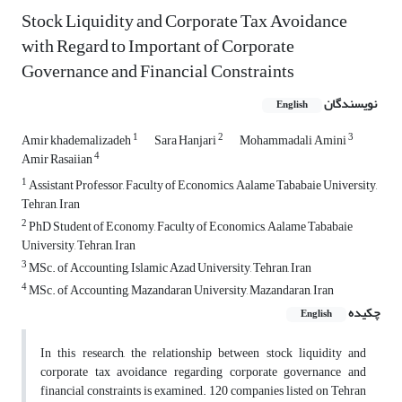
Stock Liquidity and Corporate Tax Avoidance
with Regard to Important of Corporate
Governance and Financial Constraints
نویسندگان
English
1
2
3
Amir khademalizadeh
Sara Hanjari
Mohammadali Amini
4
Amir Rasaiian
1
Assistant Professor, Faculty of Economics, Aalame Tababaie University,
Tehran, Iran
2
PhD Student of Economy, Faculty of Economics, Aalame Tababaie
University, Tehran, Iran
3
MSc. of Accounting, Islamic Azad University, Tehran, Iran
4
MSc. of Accounting, Mazandaran University, Mazandaran, Iran
چکیده
English
In this research, the relationship between stock liquidity and
corporate tax avoidance regarding corporate governance and
financial constraints is examined. 120 companies listed on Tehran