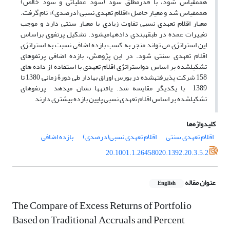
هم‎مقیاس شود، با قدرمطلق سود (سود عملیاتی و سود خالص)
هم‎مقیاس ­شد و معیار حاصل «اقلام تعهدی نسبی (درصدی)» نام ­گرفت.
معیار اقلام تعهدی نسبی تفاوت زیادی با معیار سنتی دارد و موجب
تغییرات عمده در طبقه­بندی داده­هامی­شود. تشکیل پرتفوی براساس
این استراتژی می تواند منجر به کسب بازده اضافی نسبت به استراتژی
اقلام تعهدی سنتی شود. در این پژوهش، بازده اضافی پرتفوهای
تشکیل‎شده بر اساس دواستراتژی­ اقلام تعهدی با استفاده از داده های
158 شرکت‎ پذیرفته‎شده در بورس اوراق بهادار طی دورۀ زمانی 1380 تا
1389 با یکدیگر مقایسه ­شد. یافته­ها نشان می­دهد پرتفوهای
تشکیل‎شده بر اساس اقلام تعهدی نسبی پایین بازده بیشتری دارند
کلیدواژه‌ها
اقلام تعهدی سنتی
اقلام تعهدی نسبی(درصدی)
بازده اضافی
20.1001.1.26458020.1392.20.3.5.2
عنوان مقاله
English
The Compare of Excess Returns of Portfolio
Based on Traditional Accruals and Percent