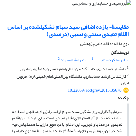
مقایسۀ¬ بازده اضافی سبد سهام تشکیل‎شده بر اساس
اقلام تعهدی سنتی و نسبی (درصدی)
نوع مقاله : مقاله علمی پژوهشی
نویسندگان
2
1
غلامرضا کردستانی
منیره شاهسوند
1
دانشیار حسابداری، دانشگاه بین‌المللی امام خمینی (ره)، قزوین، ایران
2
کارشناس ارشد حسابداری، دانشگاه بین‌المللی امام خمینی (ره)، قزوین،
ایران
10.22059/acctgrev.2013.35678
چکیده
سرمایه­گذاران برای تشکیل سبد سهام از استراتژی‎های متفاوتی استفاده
می­کنند که یکی از آنهااستراتژی اقلام تعهدی است.برای وارد کردن اقلام
تعهدی در مدل­های تجربی،این اقلام با مجموع دارایی­ها هم­مقیاس می­
شد.در این پژوهش، به‎جای اینکه اقلام تعهدی با متوسط مجموع دارایی­ها