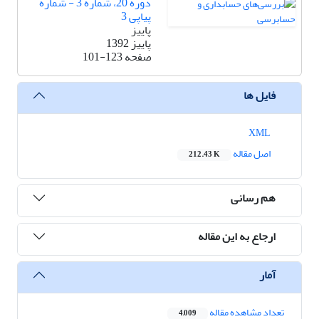
دوره 20، شماره 3 - شماره
پیاپی 3
پاییز
پاییز 1392
صفحه
101-123
فایل ها
XML
اصل مقاله
212.43 K
هم رسانی
ارجاع به این مقاله
آمار
تعداد مشاهده مقاله
4,009