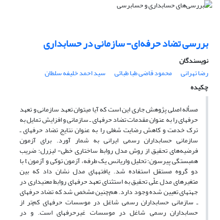
بررسی تضاد حرفه‌ای- سازمانی در حسابداری
نویسندگان
رضا تهرانی
محمود قاضی طبا طبائی
سید احمد خلیفه سلطان
چکیده
مسأله اصلی پژوهش جاری این است که آیا می‎توان تعهد سازمانی و تعهد
حرفه‎ای را به عنوان مقدمات تضاد حرفه‎ای ـ سازمانی و افزایش تمایل به
ترک خدمت و کاهش رضایت شغلی را به عنوان نتایج تضاد حرفه‎ای ـ
سازمانی حسابداران رسمی ایرانی به شمار آورد. برای آزمون
فرضیه‌های تحقیق از روش مدل روابط ساختاری خطی- لیزرل؛ ضریب
همبستگی پیرسون؛ تحلیل واریانس یک طرفه، آزمون توکی و آزمون t با
دو گروه مستقل استفاده شد. یافته‎های مدل نشان ‎داد که بین
متغیرهای مدل علّی تحقیق به استثنای تعهد حرفه‎ای روابط معنی‎داری در
جهت‎های تعیین شده وجود دارد. هم‌چنین مشخص شد که تضاد حرفه‎ای
ـ سازمانی حسابداران رسمی شاغل در موسسات حرفه‎ای کم‌تر از
حسابداران رسمی شاغل در موسسات غیرحرفه‎ای است. و در