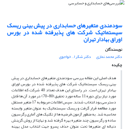
سودمندی متغیرهای حسابداری در پیش بینی ریسک
سیستماتیک شرکت های پذیرفته شده در بورس
اوراق بهادار تهران
نویسندگان
دکتر محمد نمازی
دکتر شکر ا.. خواجوی
چکیده
هدف اصلی این مقاله بررسی سودمندی متغیرهای حسابداری در پیش
بینی ریسک سیستماتیک شرکت های پذیرفته شده در بورس اوراق
بهادار تهران است. در راستای این هدف تعداد 40 شرکت که اطلاعات
مورد نیاز برای دوره 11 ساله مورد تحقیق (80-70) در مورد آن ها قابل
دسترسی بود انتخاب شدند. سپس اطلاعات مربوط به 17 متغیر مستقل
مورد مطالعه قرار گرفت و ریسک سیستماتیک به عنوان متغیر وابسته
محاسبه شد. به منظور آزمون فرضیه ها از تکنیک های آماری رگرسیون
ساده و رگرسیون چند متغیره بهره گرفته شد و نهایتا از روش گزینش
دنباله ای متغیرها تحت عنوان حذف پسرو جهت انتخاب مدل بهینه