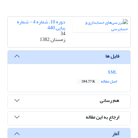
دوره 10، شماره 4 - شماره
پیاپی 440
34
زمستان 1382
فایل ها
XML
اصل مقاله
594.77 K
هم رسانی
ارجاع به این مقاله
آمار