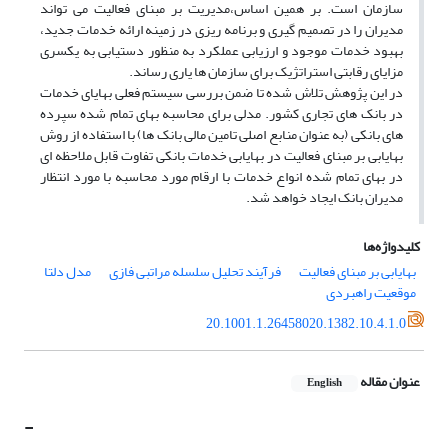
سازمان است. بر همین اساس،مدیریت بر مبنای فعالیت می تواند
مدیران را در تصمیم گیری و برنامه ریزی در زمینه ارائه خدمات جدید،
بهبود خدمات موجود و ارزیابی عملکرد به منظور دستیابی به یکسری
مزایای رقابتی استراتژیک برای سازمان ها یاری رساند.
در این پژوهش تلاش شده تا ضمن بررسی سیستم فعلی بهایای خدمات
در بانک های تجاری کشور. مدلی برای محاسبه بهای تمام شده سپرده
های بانکی (به عنوان منابع اصلی تامین مالی بانک ها) با استفاده از روش
بهایابی بر مبنای فعالیت در بهایابی خدمات بانکی تفاوت قابل ملاحظه ای
در بهای تمام شده انواع خدمات با ارقام مورد محاسبه با مورد انتظار
مدیران بانک ایجاد خواهد شد.
کلیدواژه‌ها
بهایابی بر مبنای فعالیت
فرآیند تحلیل سلسله مراتبی فازی
مدل دلتا
موقعیت راهبردی
20.1001.1.26458020.1382.10.4.1.0
عنوان مقاله
English
-