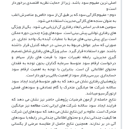
اصلی ترین مفهوم سود باشد. زیرا از حمایت نظریه اقتصدی برخوردار
است و
دوم - مفهوم کارآیی سود که بر طبق آن از سود خالص و عناصرش اغلب
به عنوان سنجه های کارآیی مدیریت استفاده می شود.
سومین هدف بر اساس ابعاد رفتاری آن ارزیابی می شود. یکی از ویژگی
های رفتاری توانایی پیش بینی است. سودهای ویژه چندین دوره ممکن
است برای پیش بینی های مرتبط با عملیات آینده یک واحد تجاری. در
صورتی که سایر عوامل مربوط به درستی در حیطه کنترل قرار داشته
باشند. مورد استفاده قرار گیرد. سایر ویژگی های رفتاری شامل تصمیم
گیری مدیریتی. رابطه تغییرات سود با قیمت های بازار سهام. و
درخواست ارقام سود متوسط سرمایه گذاران بدون توجه به فقدان
محتوای اطلاعاتی آن است. بنابراین با توجه به اهمیت ارقام سود
حسابداری. بررسی رفتار سود از اهمیت بالایی برخوردار است.
پژوهشهای رفتاری نشان می دهد که به طور متوسط فرایند ایجاد سود
سالانه شرکت ها میانگین متحرک یا گام تصادفی و سودهای فصلی
ارتورگرسیو میباشد.
نتایج حاصله از آزمون فرضیات پژوهش حاضر نیز نشان می دهد که
فرایند ایجاد سود سالانه شرکت های ایرانی تحت مطالعه نیز میانگین
متحرک است. علاوه بر این نتایج نشان می دهد که سودهای این شرکت
ها کیفیت چندانی ندارد و محتوای اطلاعاتی چندانی در رابطه با سودهای
آتی در بر ندارند. همچنین نتایج حاصل از مقایسه عرضی از یکسانی