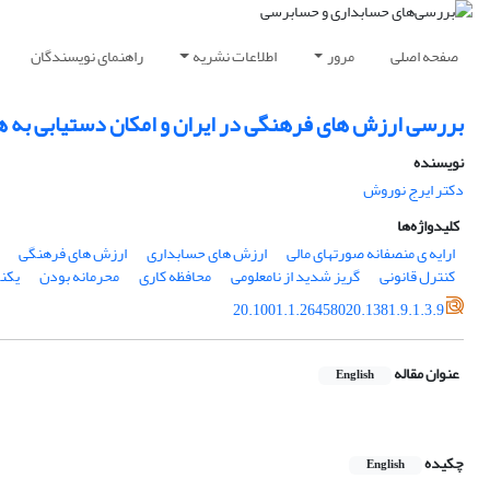
صفحه اصلی
مرور
اطلاعات نشریه
راهنمای نویسندگان
بررسی ارزش های فرهنگی در ایران و امکان دستیابی به ه
نویسنده
دکتر ایرج نوروش
کلیدواژه‌ها
ارایه ی منصفانه صورتهای مالی
ارزش های حسابداری
ارزش های فرهنگی
کنترل قانونی
گریز شدید از نامعلومی
محافظه کاری
محرمانه بودن
یکن
20.1001.1.26458020.1381.9.1.3.9
عنوان مقاله
English
چکیده
English