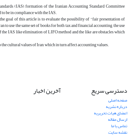
g Standards (IAS), formation of the Iranian Accounting Standard Committee
 to be in compliance with the IAS.
goal of this article is to evaluate the possibility of "fair presentation of
an to use the same set of books for both tax and financial accounting, the use
f the IAS like elimination of LIFO method and the like are obstacles which
o the cultural values of Iran, which in turn affect accounting values.
دسترسی سریع
آخرین اخبار
صفحه اصلی
درباره نشریه
اعضای هیات تحریریه
ارسال مقاله
تماس با ما
نقشه سایت