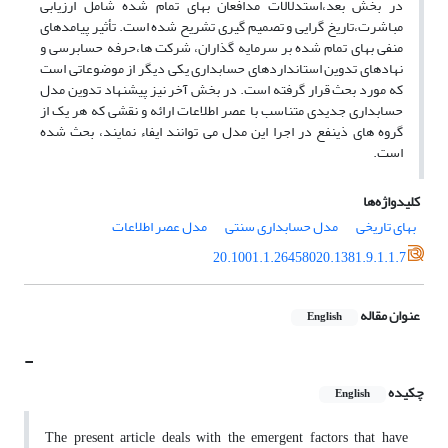
در بخش بعد،استدلالات مدافعان بهای تمام شده شامل ارزیابی
مباشرت،تاریخ گرایی و تصمیم گیری تشریح شده است. تأثیر پیامدهای
منفی بهای تمام شده بر سرمایه گذاران، شرکت ها،حرفه حسابرسی و
نهادهای تدوین استانداردهای حسابداری یکی دیگر از موضوعاتی است
که مورد بحث قرار گرفته است. در بخش آخر نیز پیشنهاد تدوین مدل
حسابداری جدیدی متناسب با عصر اطلاعات ارائه و نقشی که هر یک از
گروه های ذینفع در اجرا این مدل می توانند ایفاء نمایند، بحث شده
است.
کلیدواژه‌ها
بهای تاریخی
مدل حسابداری سنتی
مدل عصر اطلاعات
20.1001.1.26458020.1381.9.1.1.7
عنوان مقاله
English
-
چکیده
English
The present article deals with the emergent factors that have