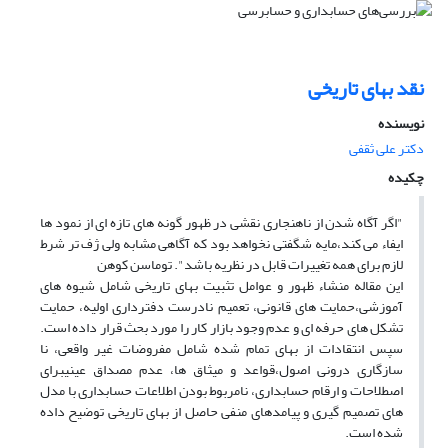
نقد بهای تاریخی
نویسنده
دکتر علی ثقفی
چکیده
"اگر آگاه شدن از ناهنجاری نقشی در ظهور گونه های تازه ای از نمود ها
ایفاء می کند،مایه شگفتی نخواهد بود که آگاهی مشابه ولی ژف تر شرط
لازم برای همه تغییرات قابل در نظریه باشد". توماسن کوهن
این مقاله منشاء ظهور و عوامل تثبیت بهای تاریخی شامل شیوه های
آموزشی،حمایت های قانونی، تعمیم نادرست دفترداری اولیه، حمایت
تشکل های حرفه ای و عدم وجود بازار کار را مورد بحث قرار داده است.
سپس انتقادات از بهای تمام شده شامل مفروضات غیر واقعی، نا
سازگاری درونی اصول،قواعد و میثاق ها، عدم مصداق عینیبرای
اصطلاحات و ارقام حسابداری، نامربوط بودن اطلاعات حسابداری با مدل
های تصمیم گیری و پیامدهای منفی حاصل از بهای تاریخی توضیح داده
شده است.