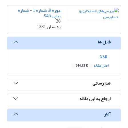
دوره 9، شماره 1 - شماره
پیاپی 945
30
زمستان 1381
فایل ها
XML
اصل مقاله
844.95 K
هم رسانی
ارجاع به این مقاله
آمار