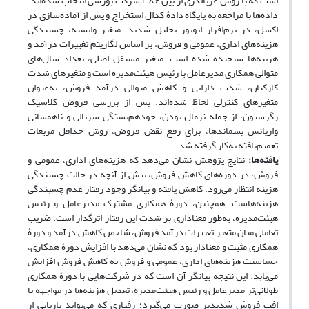
است که با روش غربالگری از بین ۳۸۶ شرکت بورسی انتخاب شده‌اند.
داده‌ها با مراجعه به پایگاه دادۀ کدال استخراج و پس از آماده‌سازی در
اکسل، در نرم‌افزار ایویوز تحلیل شدند. متغیر وابسته، چسبندگی
هزینه‌های اداری، عمومی و فروش، بر اساس لگاریتم تغییرات درآمد و
هزینه‌ها سنجیده شده است. متغیر مستقل اصلی، تعداد سال‌های
متوالی همکاری مدیرعامل با رئیس هیئت‌مدیره است و متغیرهای شدت
کارکنان، شدت دارایی و کاهش متوالی درآمد فروش، به‌عنوان
متغیرهای کنترلی لحاظ شده‌اند. پس از بررسی فروض کلاسیک
رگرسیون، از جمله نرمال بودن، خودهم‌بستگی سریالی و ناهمسانی
واریانس پسماندها، برای رفع نقض فروض، روش حداقل مربعات
تعمیم‌یافته به‌کار گرفته شد.
یافته‌ها:
نتایج پژوهش نشان می‌دهد که هزینه‌های اداری، عمومی و
فروش، در دوره‌های کاهش فروش، بیش از آنچه در حالت چسبندگی
هزینه انتظار می‌رود، کاهش یافته و بیانگر وجود رفتار عدم چسبندگی
هزینه‌هاست. همچنین، دورۀ همکاری مشترک مدیرعامل و رئیس
هیئت‌مدیره، به‌طور معناداری بر شدت این رفتار اثرگذار است. ضریب
تعاملی میان متغیر تغییرات درآمد فروش، شاخص کاهش درآمد و دورۀ
همکاری مثبت و معنادار بود که نشان می‌دهد با افزایش دورۀ همکاری،
حساسیت هزینه‌های اداری، عمومی و فروش به کاهش فروش افزایش
می‌یابد. این نتیجه بیانگر آن است که در شرکت‌هایی با دورۀ همکاری
طولانی‌تر مدیرعامل و رئیس هیئت‌مدیره، تعدیل هزینه‌ها در مواجهه با
افت فروش شدیدتر صورت می‌گیرد؛ رفتاری که می‌تواند بازتابی از