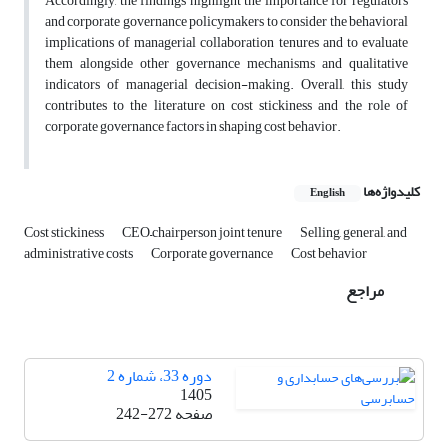
Accordingly, the findings highlight the importance for regulators
and corporate governance policymakers to consider the behavioral
implications of managerial collaboration tenures and to evaluate
them alongside other governance mechanisms and qualitative
indicators of managerial decision-making. Overall, this study
contributes to the literature on cost stickiness and the role of
corporate governance factors in shaping cost behavior.
کلیدواژه‌ها
English
Cost stickiness
CEO–chairperson joint tenure
Selling, general, and
administrative costs
Corporate governance
Cost behavior
مراجع
دوره 33، شماره 2
1405
صفحه
242-272