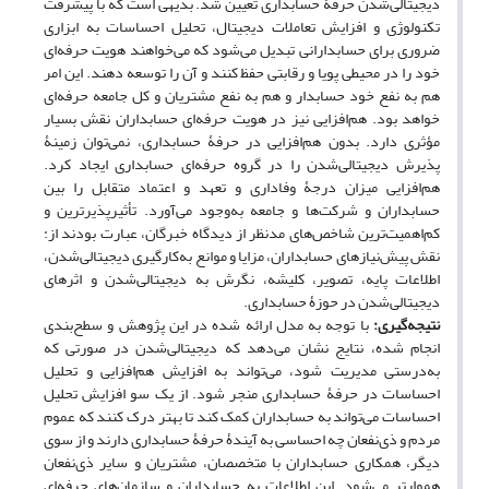
دیجیتالی‌شدن حرفۀ حسابداری تعیین شد. بدیهی است که با پیشرفت
تکنولوژی و افزایش تعاملات دیجیتال، تحلیل احساسات به ابزاری
ضروری برای حسابدارانی تبدیل می‌شود که می‌خواهند هویت حرفه‌ای
خود را در محیطی پویا و رقابتی حفظ کنند و آن را توسعه دهند. این امر
هم به نفع خود حسابدار و هم به نفع مشتریان و کل جامعه حرفه‌ای
خواهد بود. هم‌افزایی نیز در هویت حرفه‌ای حسابداران نقش بسیار
مؤثری دارد. بدون هم‌افزایی در حرفۀ حسابداری، نمی‌توان زمینۀ
پذیرش دیجیتالی‌شدن را در گروه حرفه‌ای حسابداری ایجاد کرد.
هم‌افزایی میزان درجۀ وفاداری و تعهد و اعتماد متقابل را بین
حسابداران و شرکت‌ها و جامعه به‌وجود می‌آورد. تأثیرپذیرترین و
کم‌اهمیت‌ترین شاخص‌های مدنظر از دیدگاه خبرگان، عبارت بودند از:
نقش پیش‌نیازهای حسابداران، مزایا و موانع به‌کارگیری دیجیتالی‌شدن،
اطلاعات پایه، تصویر، کلیشه، نگرش به دیجیتالی‌شدن و اثرهای
دیجیتالی‌شدن در حوزۀ حسابداری.
نتیجه‌گیری:
با توجه به مدل ارائه شده در این پژوهش و سطح‌بندی
انجام شده، نتایج نشان می‌دهد که دیجیتالی‌شدن در صورتی که
به‌درستی مدیریت شود، می‌تواند به افزایش هم‌افزایی و تحلیل
احساسات در حرفۀ حسابداری منجر شود. از یک سو افزایش تحلیل
احساسات می‌تواند به حسابداران کمک کند تا بهتر درک کنند که عموم
مردم و ذی‌نفعان چه احساسی به آیندۀ حرفۀ حسابداری دارند و از سوی
دیگر، همکاری حسابداران با متخصصان، مشتریان و سایر ذی‌نفعان
هموارتر می‌شود. این اطلاعات به حسابداران و سازمان‌های حرفه‌ای