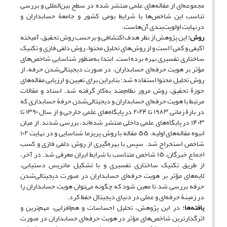
مجموعه‌ای از مقاله‌های علمی منتشر شده در سطح بین‌المللی و بررسی
تناسب این شاخص‌ها با شرایط بومی کشور و جامعۀ حسابداران و
درنهایت اولویت‌بندی آن‌هاست.
روش:
این پژوهش از نظر هدف اکتشافی و برحسب روش تحقیق، آمیخته
(کیفی و کمی) است و از روش‌های تحلیل محتوا، روش دلفی فازی و تکنیک
ساختاری تفسیری بهره برده است. ابتدا به‌منظور شناسایی شاخص‌های
مؤثر بر هویت حرفه‌ای حسابداران، در صورت دیجیتالی‌شدن حرفه، از
روش تحلیل محتوا استفاده شد؛ بنابراین برای تعیین و ارزیابی مقاله‌های
حوزۀ تحقیق، روش مرور نظام‌مند به‌کار گرفته شد. اسناد و مقالات
مرتبط با هویت حرفه‌ای حسابداران و دیجیتالی‌شدن حرفۀ حسابداری که
در بازۀ زمانی ۱۹۸۳ تا ۲۰۲۴ در پایگاه‌های علمی خارجی و از سال ۱۳۹۰ تا
۱۴۰۳ در پایگاه‌های علمی داخلی منتشر شده‌اند، بررسی شدند. از میان
انبوه مقاله‌های اولیه، ۵۵ مقاله با روش پریزما شناسایی و در نهایت ۱۰۲
شاخص استخراج شد. سپس با بهره‌گیری از روش دلفی فازی و کسب
اجماع خبرگان، ۱۵ شاخص متناسب با شرایط ایران معرفی شد. در آخر،
از طریق تکنیک ساختاری تفسیری و با تشکیل ماتریس دستیابی،
لایه‌های مؤثر بر هویت حرفه‌ای حسابداران در صورت دیجیتالی‌شدن
حرفه بررسی شد تا معین شود که چگونه می‌توان هویت حسابداران را
در زمینۀ حرفه‌ای و عملی در دنیای دیجیتال حفظ کرد.
یافته‌ها:
در این پژوهش، تحلیل احساسات و هم‌افزایی، مهم‌ترین و
اثرگذارترین شاخص‌های مؤثر در هویت حرفه‌ای حسابداران در صورت