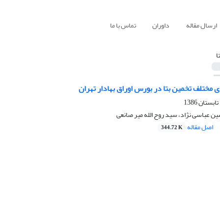
ارسال مقاله
داوران
تماس با ما
ا‍
مختلف تخمین بتا در بورس اوراق بهادار تهران
 عباسی نژاد، سید روح الله میر صانعی
اصل مقاله
344.72 K