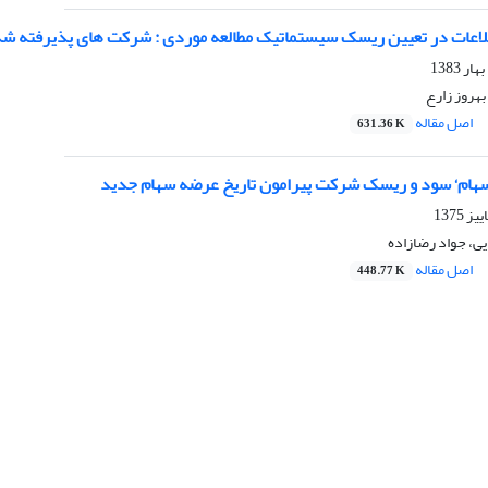
طلاعات در تعیین ریسک سیستماتیک مطالعه موردی : شرکت های پذیرفته شده
بهروز زارع
اصل مقاله
631.36 K
هام‘ سود و ریسک شرکت پیرامون تاریخ عرضه سهام جدید
ی، جواد رضازاده
اصل مقاله
448.77 K