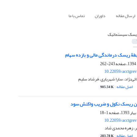
ارسال مقاله
داوران
تماس با ما
یسک سیستماتیک
243-262
10.22059/acctgre
ی‌نژاد، سارا شهریاری، فرشاد سلیم
اصل مقاله
905.54 K
ین ریسک نکول و ضریب واکنش سود
1-18
10.22059/acctgre
لر، زهره محمدی شاد
اصل مقاله
283.78 K