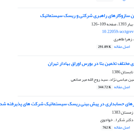
ین سازوکارهای راهبری شرکتی و ریسک سیستماتیک
109-126
10.22059/acctgre
زهرا طاهری
اصل مقاله
291.09 K
مختلف تخمین بتا در بورس اوراق بهادار تهران
 عباسی نژاد، سید روح الله میر صانعی
اصل مقاله
344.72 K
ای حسابداری در پیش بینی ریسک سیستماتیک شرکت های پذیرفته شده د
دکتر شکر ا.. خواجوی
اصل مقاله
762 K