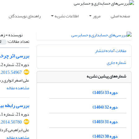
صفحه اصلی
مرور
اطلاعات نشریه
راهنمای نویسندگان
نویسنده =
زهر
تعداد مقالات:
2
مقالات آماده انتشار
بررسی اثر چرخ‎دنده ای نامتقارن سود بودجه‎شده در بورس اوراق بهادار تهران
شماره جاری
دوره 22، شماره 2، 1394، صفحه
v.2015.54967
شماره‌های پیشین نشریه
علی اصغر انواری 
مشاهده مقاله
دوره 33 (1405)
بررسی رابطه ب
دوره 32 (1404)
دوره 21، شماره 1، بهار 1393، صفحه
دوره 31 (1403)
v.2014.50780
علی ابراهیمی کرد
دوره 30 (1402)
مشاهده مقاله