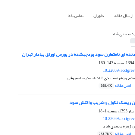
ارسال مقاله
داوران
تماس با ما
ه محمدی شاد
143-160
10.22059/acctgre
رستمی، زهره محمدی شاد، احمدرضا معروفی
اصل مقاله
298.4 K
ین ریسک نکول و ضریب واکنش سود
1-18
10.22059/acctgre
لر، زهره محمدی شاد
اصل مقاله
283.78 K