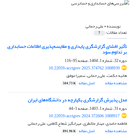
نویسنده =
علی رحمانی
تعداد مقالات:
7
تأثیر افشای گزارشگری پایداری و مقایسه‌پذیری اطلاعات حسابداری
بر تداوم سود
دوره 32، شماره 1، 1404، صفحه
95-116
10.22059/acctgrev.2025.374762.1008939
هانیه حکمت، علی رحمانی، سمیرا موفق
مشاهده مقاله
اصل مقاله
504.73 K
مدل پذیرش گزارشگری یکپارچه در دانشگاه‌های ایران
دوره 31، شماره 1، 1403، صفحه
1-44
10.22059/acctgrev.2024.372606.1008917
فاطمه حامدی، مهناز ملانظری، مهرانگیز شعاع کاظمی، علی رحمانی
مشاهده مقاله
اصل مقاله
891.96 K