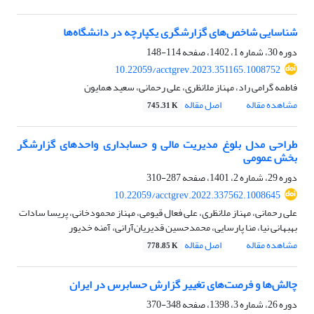
شناسایی شاخص‌های گزارشگری یکپارچه در دانشگاه‏‌ها
دوره 30، شماره 1، 1402، صفحه
114-148
10.22059/acctgrev.2023.351165.1008752
فاطمه گرامی راد، مهناز ملانظری، علی رحمانی، سعید همایون
مشاهده مقاله
اصل مقاله
745.31 K
طراحی مدل بلوغ مدیریت مالی و حسابداری واحدهای گزارشگر
بخش عمومی
دوره 29، شماره 2، 1401، صفحه
287-310
10.22059/acctgrev.2022.337562.1008645
علی رحمانی، مهناز ملانظری، علی فعال قیومی، مهناز محمودخانی، پریسا سادات
بهبهانی نیا، منا پارسایی، محمدحسین قدیریان‌آرانی، آمنه خدیور
مشاهده مقاله
اصل مقاله
778.85 K
چالش‌ها و فرصت‌های تغییر گزارش حسابرس در ایران
دوره 26، شماره 3، 1398، صفحه
348-370