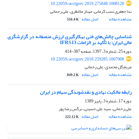
10.22059/acctgrev.2019.275848.1008120
ندا جعفری نسب کرمانی، مهناز ملانظری، علی رحمانی
مشاهده مقاله
اصل مقاله
516.4 K
شناسایی چالش‌های فنی به‎کارگیری ارزش‎ منصفانه در گزارشگری
مالی ایران: با تأکید بر الزامات IFRS13
دوره 25، شماره 3، 1397، صفحه
387-414
10.22059/acctgrev.2018.259285.1007908
مریم گل محمدی، علی رحمانی
مشاهده مقاله
اصل مقاله
849.2 K
رابطه مالکیت نهادی و نقدشوندگی سهام در ایران
دوره 17، شماره 3، پاییز 1389
علی رحمانی، سید علی حسینی، نرگس رضا پور
مشاهده مقاله
اصل مقاله
222.12 K