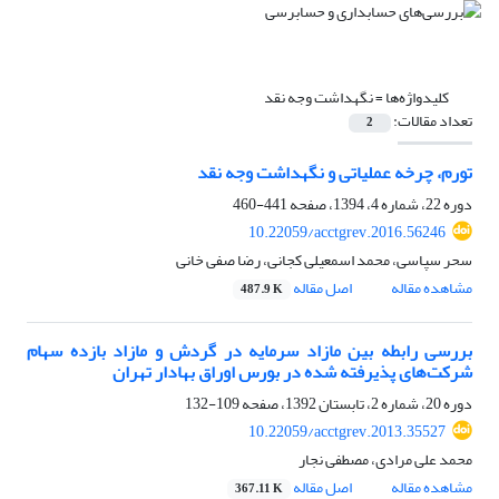
کلیدواژه‌ها =
نگه‎داشت وجه نقد
تعداد مقالات:
2
تورم، چرخه عملیاتی و نگهداشت وجه نقد
دوره 22، شماره 4، 1394، صفحه
441-460
10.22059/acctgrev.2016.56246
سحر سپاسی، محمد اسمعیلی کجانی، رضا صفی خانی
مشاهده مقاله
اصل مقاله
487.9 K
بررسی رابطه بین مازاد سرمایه در گردش و مازاد بازده سهام
شرکت‌های پذیرفته شده در بورس اوراق بهادار تهران
دوره 20، شماره 2، تابستان 1392، صفحه
109-132
10.22059/acctgrev.2013.35527
محمد علی مرادی، مصطفی نجار
مشاهده مقاله
اصل مقاله
367.11 K