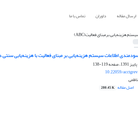
ارسال مقاله
داوران
تماس با ما
یستم هزینه‌یابی برمبنای فعالیت(ABC)
سودمندی اطلاعات سیستم هزینه‌یابی بر مبنای فعالیت با هزینه‌یابی سنتی د
119-138
10.22059/acctgre
ناظمی
اصل مقاله
280.45 K