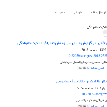
ارسال مقاله
داوران
تماس با ما
الکیت خانوادگی
 در گزارش حسابرسی و نقش تعدیل‎گر مالکیت خانوادگی
51-70
10.22059/acctgrev.2018.252
ی، محسن تنانی، ابوالفضل علی آبادی
اصل مقاله
467.86 K
کیت بر حق‎الزحمۀ حسابرسی
57-72
10.22059/acctgre
ن قربانی، نیکو خوانساری
اصل مقاله
292.67 K