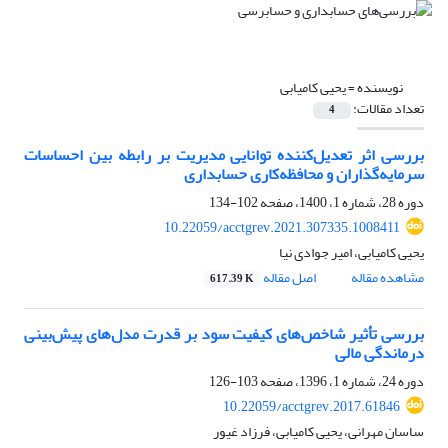
نویسنده =
یحیی کامیابی
تعداد مقالات:
4
بررسی اثر تعدیل‌کننده توانایی مدیریت بر رابطه بین احساسات
سرمایه‌گذاران و محافظه‌کاری حسابداری
دوره 28، شماره 1، 1400، صفحه
102-134
10.22059/acctgrev.2021.307335.1008411
یحیی کامیابی، امیر جوادی نیا
مشاهده مقاله
اصل مقاله
617.39 K
بررسی تأثیر شاخص‌های کیفیت سود بر قدرت مدل‌های پیش‌بینی
درماندگی مالی
دوره 24، شماره 1، 1396، صفحه
103-126
10.22059/acctgrev.2017.61846
ساسان مهرانی، یحیی کامیابی، فرزاد غیور