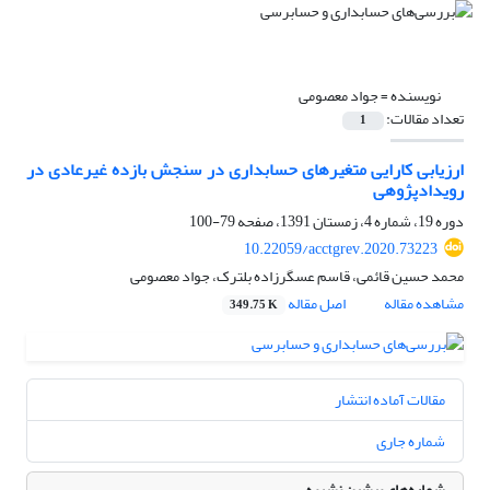
نویسنده =
جواد معصومی
تعداد مقالات:
1
ارزیابی کارایی متغیرهای حسابداری در سنجش بازده غیرعادی در
رویدادپژوهی
دوره 19، شماره 4، زمستان 1391، صفحه
79-100
10.22059/acctgrev.2020.73223
محمد حسین قائمی، قاسم عسگرزاده بلترک، جواد معصومی
مشاهده مقاله
اصل مقاله
349.75 K
مقالات آماده انتشار
شماره جاری
شماره‌های پیشین نشریه