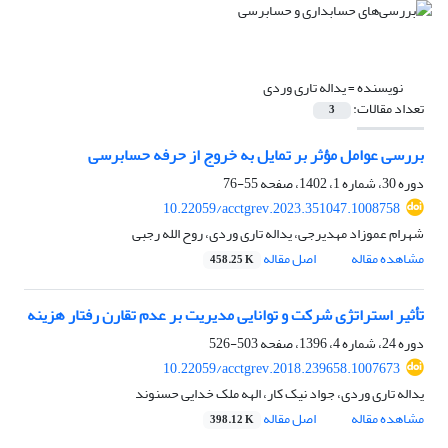
نویسنده =
یداله تاری وردی
تعداد مقالات:
3
بررسی عوامل مؤثر بر تمایل به خروج از حرفه حسابرسی
دوره 30، شماره 1، 1402، صفحه
55-76
10.22059/acctgrev.2023.351047.1008758
شهرام عموزاد مهدیرجی، یداله تاری وردی، روح الله رجبی
مشاهده مقاله
اصل مقاله
458.25 K
تأثیر استراتژی شرکت و توانایی مدیریت بر عدم تقارن رفتار هزینه
دوره 24، شماره 4، 1396، صفحه
503-526
10.22059/acctgrev.2018.239658.1007673
یداله تاری وردی، جواد نیک کار، الهه ملک خدایی حسنوند
مشاهده مقاله
اصل مقاله
398.12 K