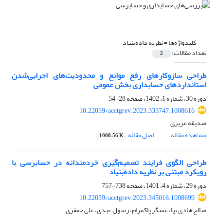
کلیدواژه‌ها =
نظریه داده‌بنیاد
تعداد مقالات:
2
طراحی سازوکار‌های رفع موانع و محدودیت‌های اجرایی‌شدن
استانداردهای حسابداری بخش عمومی
دوره 30، شماره 1، 1402، صفحه
28-54
10.22059/acctgrev.2023.333747.1008616
صدیقه عزیزی
مشاهده مقاله
اصل مقاله
1008.56 K
طراحی الگوی فرایند تصمیم‌گیری خردمندانه در حسابرسی با
رویکرد مبتنی بر نظریه داده‌بنیاد
دوره 29، شماره 4، 1401، صفحه
738-757
10.22059/acctgrev.2023.345016.1008699
صالح هادی نیا، عسگر پاکمرام، رسول عبدی، علی جعفری