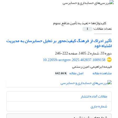
کلیدواژه‌ها =
تعهد به تأمین منافع عموم
تعداد مقالات:
1
تأثیر ادراک از فرهنگ کیفیت‌‌محور بر تمایل حسابرسان به مدیریت
اشتباه خود
دوره 33، شماره 2، 1405، صفحه
222-246
10.22059/acctgrev.2025.402837.1009158
فهیمه ابراهیمی، امین رستمی
مشاهده مقاله
اصل مقاله
642.66 K
مقالات آماده انتشار
شماره جاری
شماره‌های پیشین نشریه