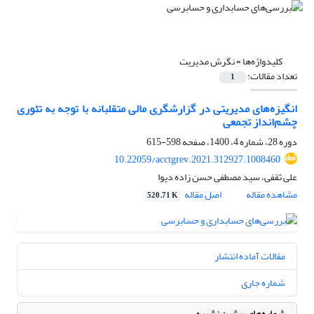
کلیدواژه‌ها =
نگرش مدیریت
تعداد مقالات:
1
انگیزه‌های مدیریتی در گزارشگری مالی متقلبانه با توجه به تئوری
چشم‌انداز تجمعی
دوره 28، شماره 4، 1400، صفحه
598-615
10.22059/acctgrev.2021.312927.1008460
علی ثقفی، سید مصطفی حسن زاده دیوا
مشاهده مقاله
اصل مقاله
520.71 K
مقالات آماده انتشار
شماره جاری
شماره‌های پیشین نشریه