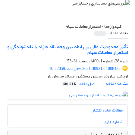
کلیدواژه‌ها =
استمرار معاملات سهام
تعداد مقالات:
1
تأثیر محدودیت مالی بر رابطه بین وجه نقد مازاد با نقدشوندگی و
استمرار معاملات سهام
دوره 28، شماره 1، 1400، صفحه
31-53
10.22059/acctgrev.2021.309218.1008425
اردشیر بهاروند، محسن دستگیر، افسانه سروش یار
مشاهده مقاله
اصل مقاله
501.94 K
مقالات آماده انتشار
شماره جاری
شماره‌های پیشین نشریه