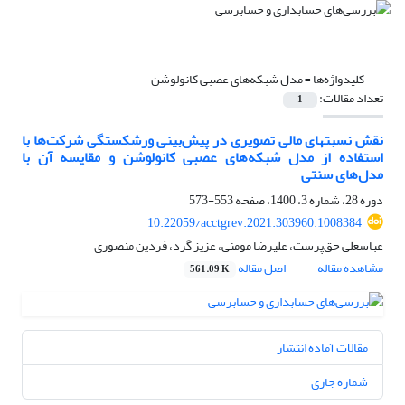
کلیدواژه‌ها =
مدل شبکه‌های عصبی کانولوشن
تعداد مقالات:
1
نقش نسبت‎های مالی تصویری در پیش‌بینی ورشکستگی شرکت‌ها با
استفاده از مدل شبکه‌های عصبی کانولوشن و مقایسه آن با
مدل‌های سنتی
دوره 28، شماره 3، 1400، صفحه
553-573
10.22059/acctgrev.2021.303960.1008384
عباسعلی حق‌پرست، علیرضا مومنی، عزیز گرد، فردین منصوری
مشاهده مقاله
اصل مقاله
561.09 K
مقالات آماده انتشار
شماره جاری