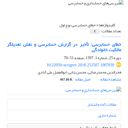
کلیدواژه‌ها =
خطای حسابرسی نوع اول
تعداد مقالات:
1
خطای حسابرسی: تأخیر در گزارش حسابرسی و نقش تعدیل‎گر
مالکیت خانوادگی
دوره 25، شماره 1، 1397، صفحه
51-70
10.22059/acctgrev.2018.252507.1007839
فخرالدین محمدرضائی، محسن تنانی، ابوالفضل علی آبادی
مشاهده مقاله
اصل مقاله
467.86 K
مقالات آماده انتشار
شماره جاری
شماره‌های پیشین نشریه